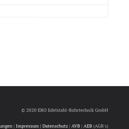
© 2020 ERO Edelstahl-Rohrtechnik GmbH
rungen
|
Impressum | Datenschutz
|
AVB
|
AEB
(AGB's)